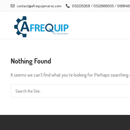
contact@afrequipmaroc.com
0522352631 / 0522666955 / 066114
Nothing Found
It seems we can’t find what you’re looking for. Perhaps searching 
Search for: