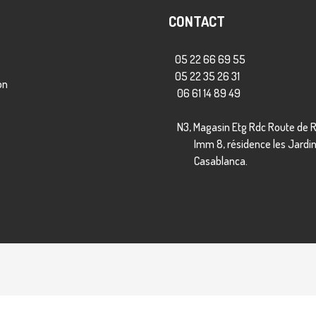
CONTACT
05 22 66 69 55
05 22 35 26 31
on
06 61 14 89 49
N3, Magasin Etg Rdc Route de R
Imm 8, résidence les Jardins
Casablanca.