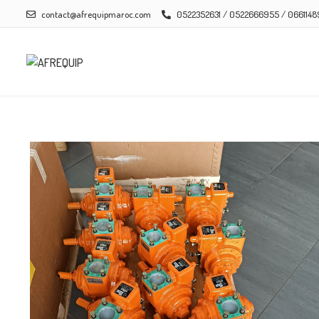
contact@afrequipmaroc.com
0522352631 / 0522666955 / 066114